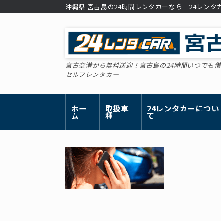
コ
沖縄県 宮古島の24時間レンタカーなら「24レン
ン
テ
ン
ツ
へ
ス
宮古空港から無料送迎！宮古島の24時間いつでも
キ
セルフレンタカー
ッ
プ
ホー
取扱車
24レンタカーについ
ム
種
て