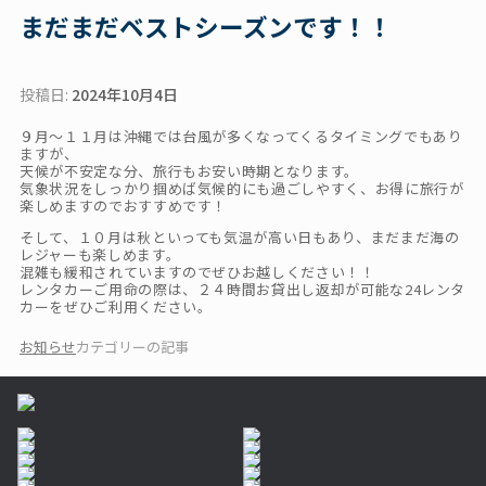
まだまだベストシーズンです！！
投稿日:
2024年10月4日
９月～１１月は沖縄では台風が多くなってくるタイミングでもあり
ますが、
天候が不安定な分、旅行もお安い時期となります。
気象状況をしっかり掴めば気候的にも過ごしやすく、お得に旅行が
楽しめますのでおすすめです！
そして、１０月は秋といっても気温が高い日もあり、まだまだ海の
レジャーも楽しめます。
混雑も緩和されていますのでぜひお越しください！！
レンタカーご用命の際は、２４時間お貸出し返却が可能な24レンタ
カーをぜひご利用ください。
お知らせ
カテゴリーの記事