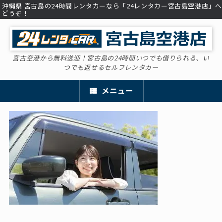
コ
沖縄県 宮古島の24時間レンタカーなら「24レンタカー宮古島空港店」へ
どうぞ！
ン
テ
ン
ツ
へ
宮古空港から無料送迎！宮古島の24時間いつでも借りられる、い
ス
つでも返せるセルフレンタカー
キ
ッ
プ
メニュー